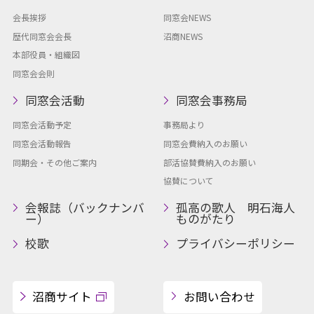
会長挨拶
同窓会NEWS
歴代同窓会会長
沼商NEWS
本部役員・組織図
同窓会会則
同窓会活動
同窓会事務局
同窓会活動予定
事務局より
同窓会活動報告
同窓会費納入のお願い
同期会・その他ご案内
部活協賛費納入のお願い
協賛について
会報誌（バックナンバ
孤高の歌人 明石海人
ー）
ものがたり
校歌
プライバシーポリシー
沼商サイト
お問い合わせ