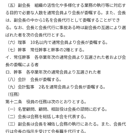
（五）副会長 組織の活性化や多様化する業務の執行等に対応す
る目的で必要な人数を通常会員より会長が委嘱する。また、会長
は、副会長の中から1名を会長代行として委嘱することができ
る。なお、会長と会長代行に事故ある時は副会長の互選により選
ばれた者を次の会長代行とする。
（六）理事 10名以内で通常会員より会長が委嘱する。
（七）幹事 常任幹事と幹事の2種とする。
イ．常任幹事 各卒業年次の通常会員より互選された者および会
長の委嘱による者
ロ．幹事 各卒業年次の通常会員より互選された者
（八）会計 会長が委嘱する。
（九）会計監事 2名を通常会員より会長が委嘱する。
（任務）
第十二条 役員の任務は次のとおりとする。
（一）名誉顧問、顧問、相談役は会長の諮問に応ずる。
（二）会長は会務を総括し本会を代表する。
（三）副会長は会長を補佐し会務の執行にあたる。また、会長代
行は会長の指示を受けて会長職を代行する。