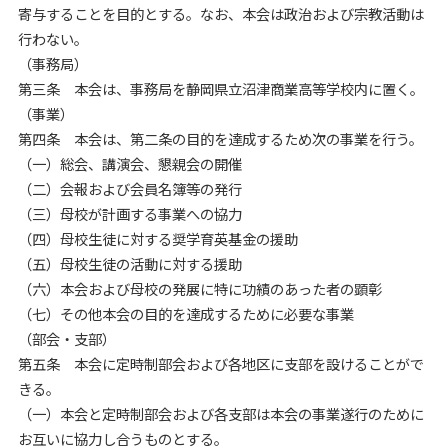
寄与することを目的とする。なお、本会は政治および宗教活動は
行わない。
（事務局）
第三条 本会は、事務局を静岡県立沼津商業高等学校内に置く。
（事業）
第四条 本会は、第二条の目的を達成するため次の事業を行う。
（一）総会、講演会、懇親会の開催
（二）会報および会員名簿等の発行
（三）母校が計画する事業への協力
（四）母校生徒に対する奨学育英基金の援助
（五）母校生徒の活動に対する援助
（六）本会および母校の発展に特に功績のあった者の顕彰
（七）その他本会の目的を達成するために必要な事業
（部会・支部）
第五条 本会に定時制部会および各地区に支部を設けることがで
きる。
（一）本会と定時制部会および各支部は本会の事業遂行のために
お互いに協力し合うものとする。